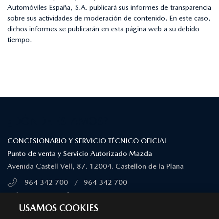
Automóviles España, S.A. publicará sus informes de transparencia
sobre sus actividades de moderación de contenido. En este caso,
dichos informes se publicarán en esta página web a su debido
tiempo.
¿DÓNDE ESTAMOS?
CONCESIONARIO Y SERVICIO TÉCNICO OFICIAL
Punto de venta y Servicio Autorizado Mazda
Avenida Castell Vell, 87. 12004. Castellón de la Plana
964 342 700
/
964 342 700
MÁS INFORMACIÓN
USAMOS COOKIES