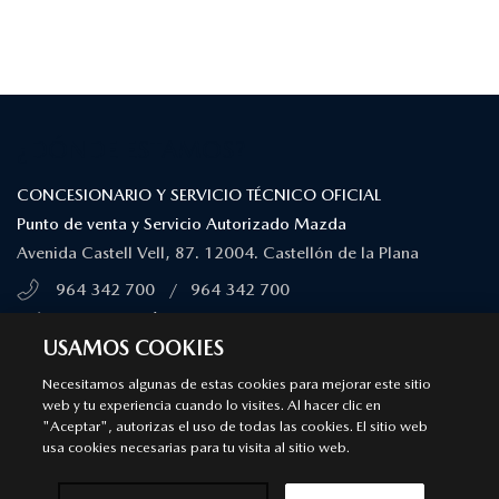
¿DÓNDE ESTAMOS?
CONCESIONARIO Y SERVICIO TÉCNICO OFICIAL
Punto de venta y Servicio Autorizado Mazda
Avenida Castell Vell, 87. 12004. Castellón de la Plana
964 342 700
/
964 342 700
MÁS INFORMACIÓN
USAMOS COOKIES
SÍGUENOS EN
Necesitamos algunas de estas cookies para mejorar este sitio
web y tu experiencia cuando lo visites. Al hacer clic en
"Aceptar", autorizas el uso de todas las cookies. El sitio web
Aviso legal
Privacidad
Cookies
usa cookies necesarias para tu visita al sitio web.
Declaración de accesibilidad
Ley de Servicios Digitales
© 2026 Mazda España | Todos los derechos reservados |
Web by