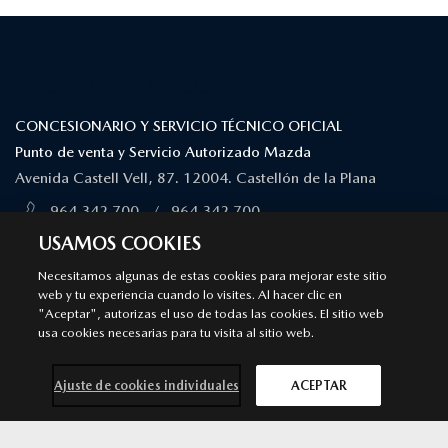
¿DÓNDE ESTAMOS?
CONCESIONARIO Y SERVICIO TÉCNICO OFICIAL
Punto de venta y Servicio Autorizado Mazda
Avenida Castell Vell, 87. 12004. Castellón de la Plana
964 342 700
/
964 342 700
MÁS INFORMACIÓN
USAMOS COOKIES
Necesitamos algunas de estas cookies para mejorar este sitio
SÍGUENOS EN
web y tu experiencia cuando lo visites. Al hacer clic en
"Aceptar", autorizas el uso de todas las cookies. El sitio web
usa cookies necesarias para tu visita al sitio web.
Aviso legal
Privacidad
Cookies
Declaración de accesibilidad
Ley de Servicios Digitales
Ajuste de cookies individuales
ACEPTAR
© 2026 Mazda España | Todos los derechos reservados |
Web by
All In Media