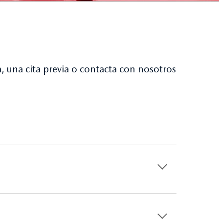
, una cita previa o contacta con nosotros
tamente al detalle de la provincia seleccionada