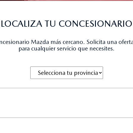
LOCALIZA TU CONCESIONARIO
oncesionario Mazda más cercano. Solicita una oferta
para cualquier servicio que necesites.
Al seleccionar una opción irás direc
Selecciona provincia: